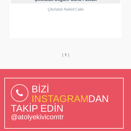
Çikolatalı Naked Cake
|
1
|
BİZİ
INSTAGRAM
DAN
TAKİP EDİN
@atolyekivicomtr