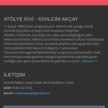
ATÖLYE KİVİ - KIVILCIM AKÇAY
11 Şubat 1988 Ankara doğumluyum. Ailemin tek çocuğu olarak
İzmir’de büyüdüm ve liseyi İzmir Amerikan Koleji’nde
bitirdim. Üniversite yolculuğu için, yıllar sonra doğduğum şehir
Ankara’ya döndüm. Bilkent Üniversitesi Amerikan Kültürü ve Edebiyatı
bölümünü bitirdikten sonra, çocukluk yıllarımın da hayali olan New
York’a giderek CUNY Baruch College’da 1 sene süren
”Bussiness Management&Marketing” programını tamamladım. New
York dönüşü orada geçirmiş olduğum günlerimde yükselişe geçen
mutfağa olan ilgimi de beraberimde getirdim ve İzmir’...
Devamı >>
İLETİŞİM
Ilıca Mahallesi, Sevgi Sokak, No:5 Narlıdere / İzmir
GSM:
0536 332 9742
Email:
kivilcimakcay@gmail.com