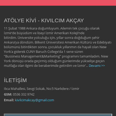
ATÖLYE KİVİ - KIVILCIM AKÇAY
11 Şubat 1988 Ankara doğumluyum. Ailemin tek çocuğu olarak
İzmir’de büyüdüm ve liseyi İzmir Amerikan Koleji’nde
bitirdim. Üniversite yolculuğu için, yıllar sonra doğduğum şehir
Ankara’ya döndüm. Bilkent Üniversitesi Amerikan Kültürü ve Edebiyatı
bölümünü bitirdikten sonra, çocukluk yıllarımın da hayali olan New
York’a giderek CUNY Baruch College’da 1 sene süren
”Bussiness Management&Marketing” programını tamamladım. New
York dönüşü orada geçirmiş olduğum günlerimde yükselişe geçen
mutfağa olan ilgimi de beraberimde getirdim ve İzmir’...
Devamı >>
İLETİŞİM
Ilıca Mahallesi, Sevgi Sokak, No:5 Narlıdere / İzmir
GSM:
0536 332 9742
Email:
kivilcimakcay@gmail.com