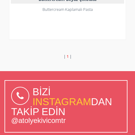
Buttercream Kaplamalı Pasta
|
1
|
BİZİ
INSTAGRAM
DAN
TAKİP EDİN
@atolyekivicomtr