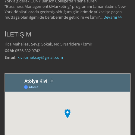
York’a giderek CUNY Baruch College’da 1 sene süren
”Bussiness Management&Marketing” programını tamamladım. New
York dönüşü orada geçirmiş olduğum günlerimde yükselişe geçen
mutfağa olan ilgimi de beraberimde getirdim ve İzmir’...
Devamı >>
İLETİŞİM
Ilıca Mahallesi, Sevgi Sokak, No:5 Narlıdere / İzmir
GSM:
0536 332 9742
Email:
kivilcimakcay@gmail.com