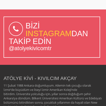
BİZİ
INSTAGRAM
DAN
TAKİP EDİN
@atolyekivicomtr
ATÖLYE KİVİ - KIVILCIM AKÇAY
11 Şubat 1988 Ankara doğumluyum. Ailemin tek çocuğu olarak
İzmir’de büyüdüm ve liseyi İzmir Amerikan Koleji’nde
bitirdim. Üniversite yolculuğu için, yıllar sonra doğduğum şehir
Ankara’ya döndüm. Bilkent Üniversitesi Amerikan Kültürü ve Edebiyatı
bölümünü bitirdikten sonra, çocukluk yıllarımın da hayali olan New