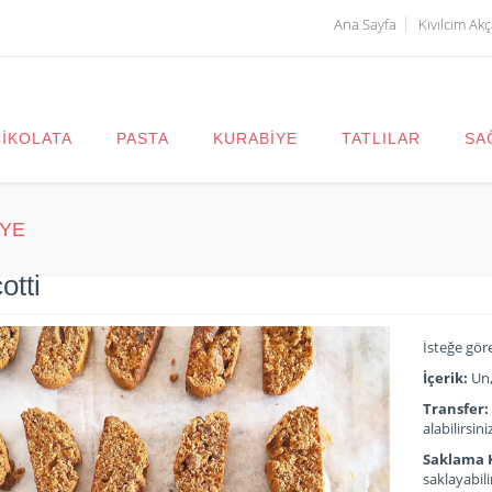
Ana Sayfa
Kıvılcım Ak
ÇİKOLATA
PASTA
KURABİYE
TATLILAR
SA
YE
otti
İsteğe gör
İçerik:
Un,
Transfer:
alabilirsini
Saklama K
saklayabili