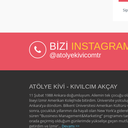
Sip
BİZİ
INSTAGRA
@atolyekivicomtr
ATÖLYE KİVİ - KIVILCIM AKÇAY
11 Şubat 1988 Ankara doğumluyum. Ailemin tek çocuğu ol
liseyi İzmir Amerikan Koleji’nde bitirdim. Üniversite yolcul
Ankara’ya döndüm. Bilkent Üniversitesi Amerikan Kültürü 
sonra, çocukluk yıllarımın da hayali olan New York’a gide
süren ”Bussiness Management&Marketing” programını t
orada geçirmiş olduğum günlerimde yükselişe geçen mutfa
getirdim ve İzmir’...
Devamı >>