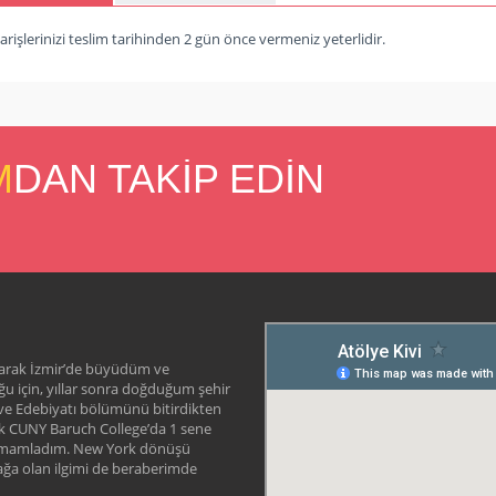
arişlerinizi teslim tarihinden 2 gün önce vermeniz yeterlidir.
M
DAN TAKİP EDİN
arak İzmir’de büyüdüm ve
uğu için, yıllar sonra doğduğum şehir
ve Edebiyatı bölümünü bitirdikten
rek CUNY Baruch College’da 1 sene
amamladım. New York dönüşü
ğa olan ilgimi de beraberimde