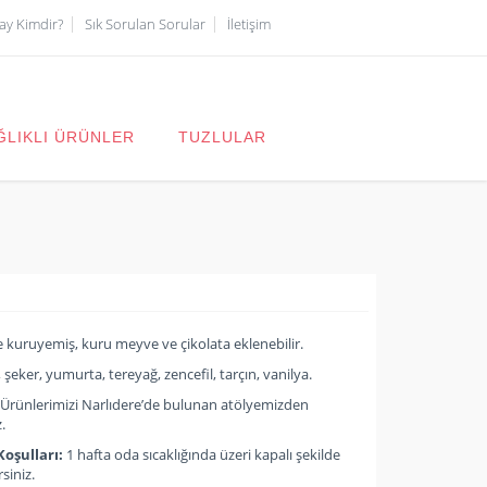
çay Kimdir?
Sık Sorulan Sorular
İletişim
ĞLIKLI ÜRÜNLER
TUZLULAR
e kuruyemiş, kuru meyve ve çikolata eklenebilir.
 şeker, yumurta, tereyağ, zencefil, tarçın, vanilya.
Ürünlerimizi Narlıdere’de bulunan atölyemizden
z.
oşulları:
1 hafta oda sıcaklığında üzeri kapalı şekilde
rsiniz.