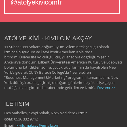
@atolyekivicomtr
ATÖLYE KİVİ - KIVILCIM AKÇAY
11 Şubat 1988 Ankara doğumluyum. Ailemin tek çocuğu olarak
İzmir’de büyüdüm ve liseyi İzmir Amerikan Koleji’nde
bitirdim. Üniversite yolculuğu için, yıllar sonra doğduğum şehir
Ankara’ya döndüm. Bilkent Üniversitesi Amerikan Kültürü ve Edebiyatı
bölümünü bitirdikten sonra, çocukluk yıllarımın da hayali olan New
York’a giderek CUNY Baruch College’da 1 sene süren
”Bussiness Management&Marketing” programını tamamladım. New
York dönüşü orada geçirmiş olduğum günlerimde yükselişe geçen
mutfağa olan ilgimi de beraberimde getirdim ve İzmir’...
Devamı >>
İLETİŞİM
Ilıca Mahallesi, Sevgi Sokak, No:5 Narlıdere / İzmir
GSM:
0536 332 9742
Email:
kivilcimakcay@gmail.com