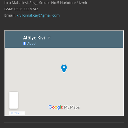
Ilıca Mahallesi, Sevgi Sokak, No:5 Narlıdere / İzmir
GSM:
0536 332 9742
Email:
kivilcimakcay@gmail.com