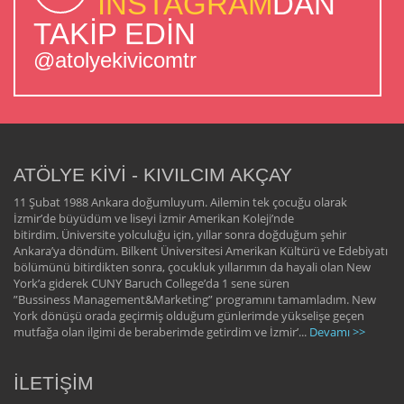
INSTAGRAM
DAN
TAKİP EDİN
@atolyekivicomtr
ATÖLYE KİVİ - KIVILCIM AKÇAY
11 Şubat 1988 Ankara doğumluyum. Ailemin tek çocuğu olarak
İzmir’de büyüdüm ve liseyi İzmir Amerikan Koleji’nde
bitirdim. Üniversite yolculuğu için, yıllar sonra doğduğum şehir
Ankara’ya döndüm. Bilkent Üniversitesi Amerikan Kültürü ve Edebiyatı
bölümünü bitirdikten sonra, çocukluk yıllarımın da hayali olan New
York’a giderek CUNY Baruch College’da 1 sene süren
”Bussiness Management&Marketing” programını tamamladım. New
York dönüşü orada geçirmiş olduğum günlerimde yükselişe geçen
mutfağa olan ilgimi de beraberimde getirdim ve İzmir’...
Devamı >>
İLETİŞİM